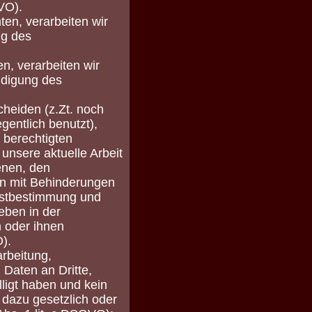
GVO).
ten, verarbeiten wir
ng des
, verarbeiten wir
ndigung des
cheiden (z.Zt. noch
gentlich benutzt),
 berechtigten
unsere aktuelle Arbeit
enen, den
n mit Behinderungen
bstbestimmung und
eben in der
n oder ihnen
O).
rbeitung,
Daten an Dritte,
lligt haben und kein
r dazu gesetzlich oder