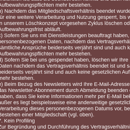
Aufbewahrungspflichten mehr bestehen.
b) Nachdem das Mitgliedschaftsverhältnis beendet wurd
für eine weitere Verarbeitung und Nutzung gesperrt, bis 
in unserem Löschkonzept vorgesehen Zyklus löschen ode
Aufbewahrungsfrist abläuft.
c) Sofern Sie uns mit Dienstleistungen beauftragt haben,
personenbezogenen Daten, nachdem das Vertragsverhält
sämtliche Ansprüche beiderseits verjährt sind und auch 
Aufbewahrungspflichten mehr bestehen.
d) Sofern Sie bei uns gespendet haben, löschen wir Ih
Daten nachdem das Vertragsverhältnis beendet ist und 
beiderseits verjährt sind und auch keine gesetzlichen A
mehr bestehen.
e) Beim Bezug des Newsletters wird Ihre E-Mail-Adresse 
das Newsletter-Abonnement durch Abmeldung beenden od
haben, dass Sie keine Informationen mehr per E-Mail 
außer es liegt beispielsweise eine anderweitige gesetzli
Verarbeitung dieses personenbezogenen Datums vor, be
Bestehen einer Mitgliedschaft (vgl. oben).
7. Kein Profiling
Zur Begründung und Durchführung des Vertragsverhältni