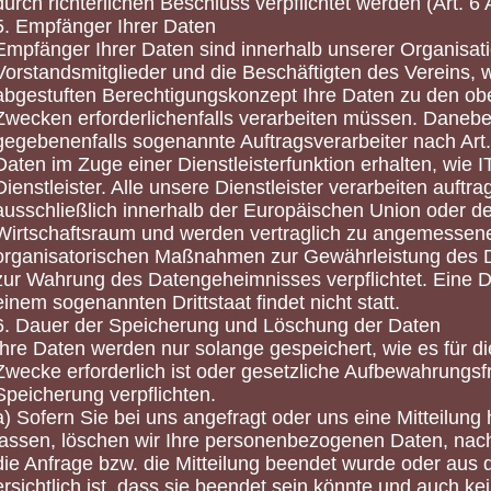
durch richterlichen Beschluss verpflichtet werden (Art. 6 
5. Empfänger Ihrer Daten
Empfänger Ihrer Daten sind innerhalb unserer Organisati
Vorstandsmitglieder und die Beschäftigten des Vereins,
abgestuften Berechtigungskonzept Ihre Daten zu den o
Zwecken erforderlichenfalls verarbeiten müssen. Daneb
gegebenenfalls sogenannte Auftragsverarbeiter nach Ar
Daten im Zuge einer Dienstleisterfunktion erhalten, wie I
Dienstleister. Alle unsere Dienstleister verarbeiten auft
ausschließlich innerhalb der Europäischen Union oder d
Wirtschaftsraum und werden vertraglich zu angemessen
organisatorischen Maßnahmen zur Gewährleistung des 
zur Wahrung des Datengeheimnisses verpflichtet. Eine D
einem sogenannten Drittstaat findet nicht statt.
6. Dauer der Speicherung und Löschung der Daten
Ihre Daten werden nur solange gespeichert, wie es für d
Zwecke erforderlich ist oder gesetzliche Aufbewahrungsfr
Speicherung verpflichten.
a) Sofern Sie bei uns angefragt oder uns eine Mitteilu
lassen, löschen wir Ihre personenbezogenen Daten, nac
die Anfrage bzw. die Mitteilung beendet wurde oder au
ersichtlich ist, dass sie beendet sein könnte und auch ke