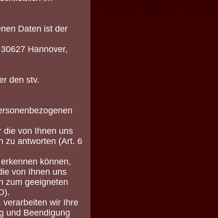
enen Daten ist der
, 30627 Hannover,
r den stv.
 personenbezogenen
r die von Ihnen uns
zu antworten (Art. 6
r erkennen können,
die von Ihnen uns
n zum geeigneten
O).
 verarbeiten wir Ihre
g und Beendigung