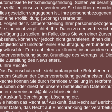
automatisierte Entscheidungsfindung. Sollten wir derarti
Einzelfällen einsetzen, werden wir Sie hierüber gesondert
dies gesetzlich vorgegeben ist. Ihre personenbezogenen
für eine Profilbildung (Scoring) verarbeitet.
8. Folgen der Nichtbereitstellung Ihrer personenbezoge
Sie sind nicht verpflichtet, Ihre Daten zu den vorbezeic
Verfügung zu stellen. Im Falle, dass Sie von einer Zurve
absehen, können wir jedoch nicht garantieren, Ihnen die 
Mitgliedschaft und/oder einer Beauftragung verbundenen 
gewünschter Form anbieten zu können, insbesondere dan
Datenverarbeitung selbst Grundlage des Vertrags ist. Die
die Zustellung des Newsletters.
9. Ihre Rechte
Das Datenschutzrecht sieht umfangreiche Betroffenenrech
jedem Stadium der Datenverarbeitung gewährleisten. Di
Rechte können Sie durch formlose Mitteilung in Textfor
ausüben oder direkt an unseren betrieblichen Datenschut
unter e-vereinspost@aktiv-dabeisein.de.
a) Auskunft, Berichtigung, Löschung etc.
Sie haben das Recht auf Auskunft, das Recht auf Berich
Ihrer Daten, das Recht auf Einschränkung der Verarbeit