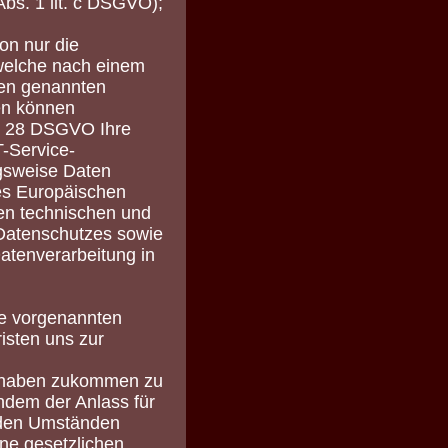
Abs. 1 lit. c DSGVO);
on nur die
 welche nach einem
ben genannten
en können
t. 28 DSGVO Ihre
T-Service-
ragsweise Daten
es Europäischen
en technischen und
Datenschutzes sowie
atenverarbeitung in
ie vorgenannten
isten uns zur
ng haben zukommen zu
hdem der Anlass für
s den Umständen
ine gesetzlichen