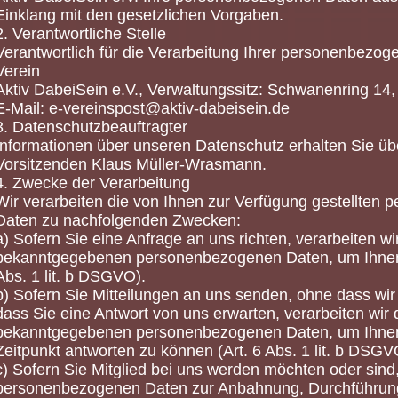
Einklang mit den gesetzlichen Vorgaben.
2. Verantwortliche Stelle
Verantwortlich für die Verarbeitung Ihrer personenbezog
Verein
Aktiv DabeiSein e.V., Verwaltungssitz: Schwanenring 14
E-Mail: e-vereinspost@aktiv-dabeisein.de
3. Datenschutzbeauftragter
Informationen über unseren Datenschutz erhalten Sie übe
Vorsitzenden Klaus Müller-Wrasmann.
4. Zwecke der Verarbeitung
Wir verarbeiten die von Ihnen zur Verfügung gestellten
Daten zu nachfolgenden Zwecken:
a) Sofern Sie eine Anfrage an uns richten, verarbeiten wi
bekanntgegebenen personenbezogenen Daten, um Ihnen 
Abs. 1 lit. b DSGVO).
b) Sofern Sie Mitteilungen an uns senden, ohne dass wi
dass Sie eine Antwort von uns erwarten, verarbeiten wir 
bekanntgegebenen personenbezogenen Daten, um Ihne
Zeitpunkt antworten zu können (Art. 6 Abs. 1 lit. b DSGV
c) Sofern Sie Mitglied bei uns werden möchten oder sind,
personenbezogenen Daten zur Anbahnung, Durchführun