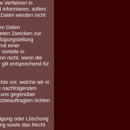
ge Verfahren in
 informieren, sofern
 Daten werden nicht
nen Daten
hneten Zwecken zur
rfügungstellung
mit einer
Vorteile in
n nicht, wenn die
 gilt entsprechend für
te vor, welche wir in
e nachfolgenden
m uns gegenüber
zbeauftragten richten
tigung oder Löschung
ung sowie das Recht