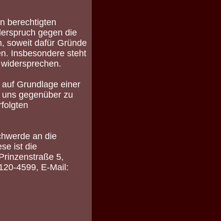
n berechtigten
derspruch gegen die
, soweit dafür Gründe
en. Insbesondere steht
 widersprechen.
 auf Grundlage einer
se uns gegenüber zu
rfolgten
chwerde an die
e ist die
Prinzenstraße 5,
120-4599, E-Mail: