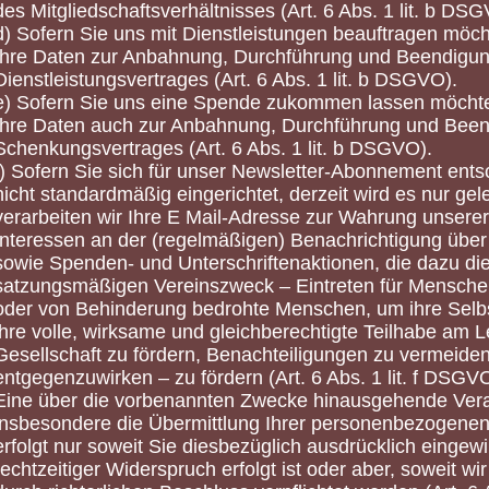
des Mitgliedschaftsverhältnisses (Art. 6 Abs. 1 lit. b DS
d) Sofern Sie uns mit Dienstleistungen beauftragen möch
Ihre Daten zur Anbahnung, Durchführung und Beendigu
Dienstleistungsvertrages (Art. 6 Abs. 1 lit. b DSGVO).
e) Sofern Sie uns eine Spende zukommen lassen möchten
Ihre Daten auch zur Anbahnung, Durchführung und Bee
Schenkungsvertrages (Art. 6 Abs. 1 lit. b DSGVO).
f) Sofern Sie sich für unser Newsletter-Abonnement ents
nicht standardmäßig eingerichtet, derzeit wird es nur gele
verarbeiten wir Ihre E Mail-Adresse zur Wahrung unserer
Interessen an der (regelmäßigen) Benachrichtigung über 
sowie Spenden- und Unterschriftenaktionen, die dazu di
satzungsmäßigen Vereinszweck – Eintreten für Mensche
oder von Behinderung bedrohte Menschen, um ihre Sel
ihre volle, wirksame und gleichberechtigte Teilhabe am L
Gesellschaft zu fördern, Benachteiligungen zu vermeide
entgegenzuwirken – zu fördern (Art. 6 Abs. 1 lit. f DSGV
Eine über die vorbenannten Zwecke hinausgehende Vera
insbesondere die Übermittlung Ihrer personenbezogenen 
erfolgt nur soweit Sie diesbezüglich ausdrücklich eingewi
rechtzeitiger Widerspruch erfolgt ist oder aber, soweit wi