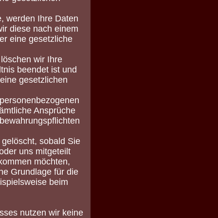
e, werden Ihre Daten
wir diese nach einem
r eine gesetzliche
 löschen wir Ihre
nis beendet ist und
keine gesetzlichen
re personenbezogenen
sämtliche Ansprüche
ufbewahrungspflichten
gelöscht, sobald Sie
er uns mitgeteilt
bekommen möchten,
che Grundlage für die
ispielsweise beim
sses nutzen wir keine