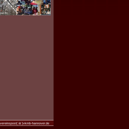
-vereinspost{ ät }vkmb-hannover.de