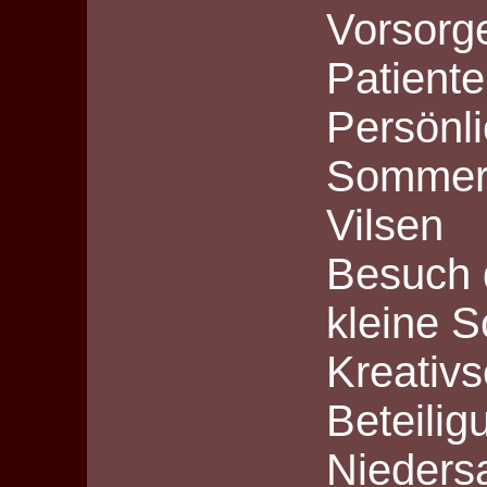
Vorsorg
Patient
Persönl
Sommerf
Vilsen
Besuch 
kleine S
Kreativ
Beteili
Nieders