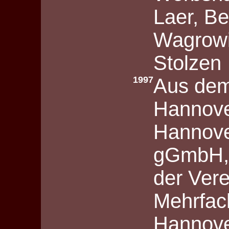
Laer, Be
Wagrowi
Stolzen
1997
Aus dem
Hannove
Hannove
gGmbH, G
der Vere
Mehrfac
Hannov