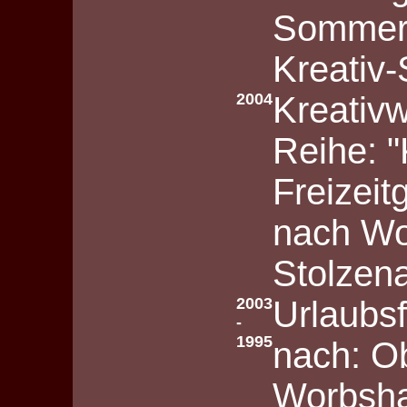
Sommerf
Kreativ
2004
Kreativ
Reihe: "
Freizei
nach Wol
Stolzen
2003
Urlaubsf
-
1995
nach: O
Worbsha