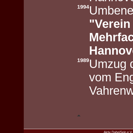
1994
Umbenen
"Verein
Mehrfac
Hannov
1989
Umzug d
vom Eng
Vahrenw
Aktiv DabeiSein e.V