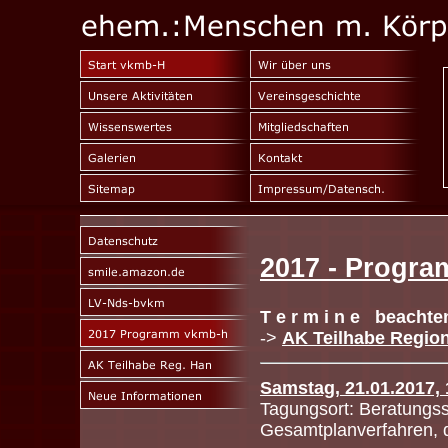
2017 - Progr
T e r m i n e beachte
->
AK Teilhabe Region
Samstag, 21.01.2017, 
Tagungsort: Beratungss
Gesamtplanverfahren, d